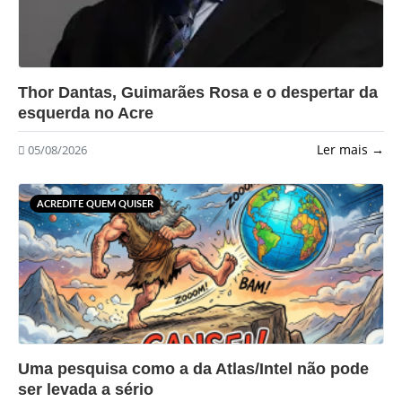
?>
Thor Dantas, Guimarães Rosa e o despertar da
esquerda no Acre
Ler mais →
05/08/2026
ACREDITE QUEM QUISER
?>
Uma pesquisa como a da Atlas/Intel não pode
ser levada a sério