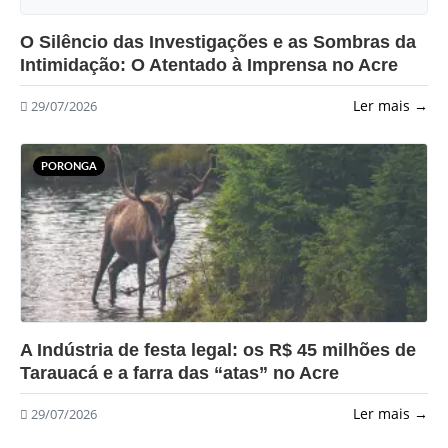
?>
O Silêncio das Investigações e as Sombras da
Intimidação: O Atentado à Imprensa no Acre
Ler mais →
29/07/2026
PORONGA
?>
A Indústria de festa legal: os R$ 45 milhões de
Tarauacá e a farra das “atas” no Acre
Ler mais →
29/07/2026