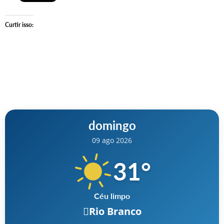
Curtir isso:
domingo
09 ago 2026
31
°
Céu limpo
Rio Branco