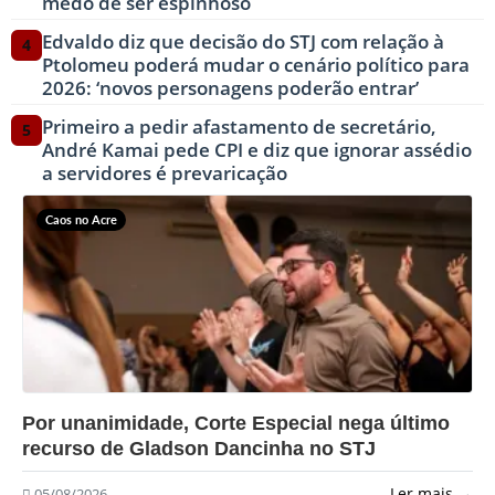
medo de ser espinhoso
Edvaldo diz que decisão do STJ com relação à
4
Ptolomeu poderá mudar o cenário político para
2026: ‘novos personagens poderão entrar’
Primeiro a pedir afastamento de secretário,
5
André Kamai pede CPI e diz que ignorar assédio
a servidores é prevaricação
Caos no Acre
?>
Por unanimidade, Corte Especial nega último
recurso de Gladson Dancinha no STJ
Ler mais →
05/08/2026