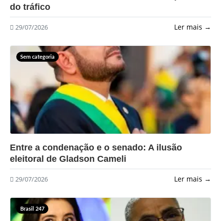
do tráfico
Ler mais →
29/07/2026
Sem categoria
?>
Entre a condenação e o senado: A ilusão
eleitoral de Gladson Cameli
Ler mais →
29/07/2026
Brasil 247