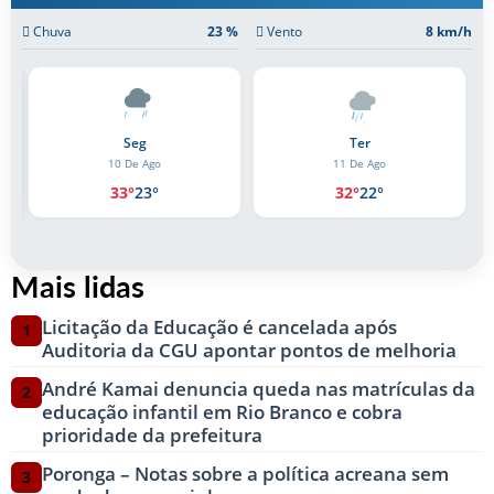
Chuva
23 %
Vento
8 km/h
Ter
Qua
11 De Ago
12 De Ago
32°
22°
34°
21°
Mais lidas
Licitação da Educação é cancelada após
1
Auditoria da CGU apontar pontos de melhoria
André Kamai denuncia queda nas matrículas da
2
educação infantil em Rio Branco e cobra
prioridade da prefeitura
Poronga – Notas sobre a política acreana sem
3