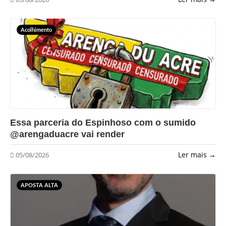
Acolhimento
?>
Essa parceria do Espinhoso com o sumido
@arengaduacre vai render
Ler mais →
05/08/2026
APOSTA ALTA