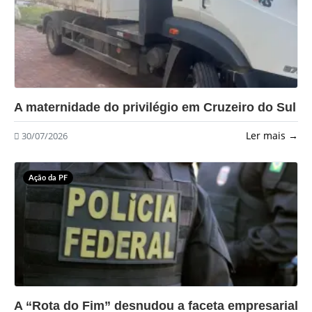
?>
A maternidade do privilégio em Cruzeiro do Sul
Ler mais →
30/07/2026
Ação da PF
?>
A “Rota do Fim” desnudou a faceta empresarial