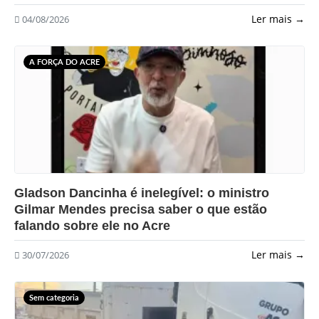
Ler mais →
04/08/2026
A FORÇA DO ACRE
?>
Gladson Dancinha é inelegível: o ministro
Gilmar Mendes precisa saber o que estão
falando sobre ele no Acre
Ler mais →
30/07/2026
Sem categoria