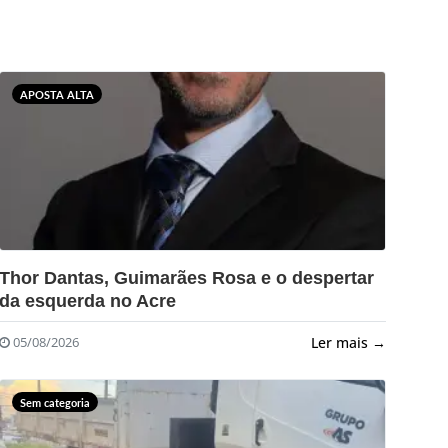
APOSTA ALTA
?>
Thor Dantas, Guimarães Rosa e o despertar
da esquerda no Acre
Ler mais →
05/08/2026
Sem categoria