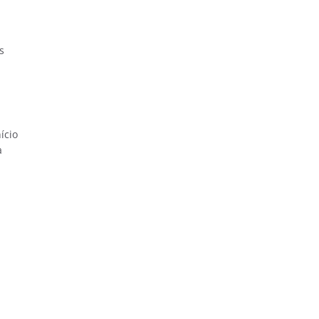
s
ício
a