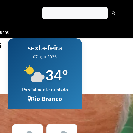
lunas
s
sexta-feira
07 ago 2026
34
°
Parcialmente nublado
Rio Branco
Chuva
10 %
Vento
10 km/h