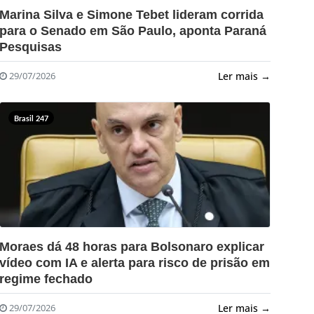
?>
Marina Silva e Simone Tebet lideram corrida
para o Senado em São Paulo, aponta Paraná
Pesquisas
Ler mais →
29/07/2026
Brasil 247
?>
Moraes dá 48 horas para Bolsonaro explicar
vídeo com IA e alerta para risco de prisão em
regime fechado
Ler mais →
29/07/2026