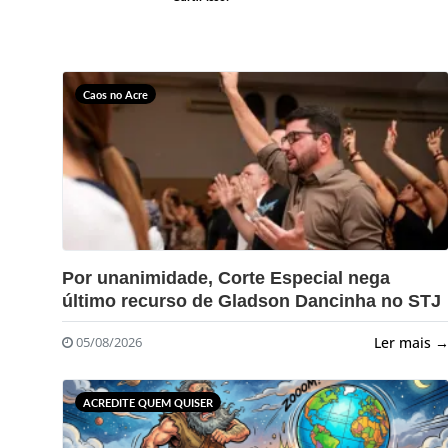
Caos no Acre
?>
Por unanimidade, Corte Especial nega
último recurso de Gladson Dancinha no STJ
Ler mais 
05/08/2026
ACREDITE QUEM QUISER