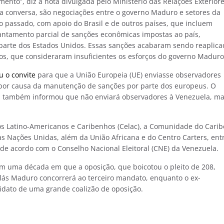
ento”, diz a nota divulgada pelo Ministério das Relações Exteriore
 conversa, são negociações entre o governo Maduro e setores da
 passado, com apoio do Brasil e de outros países, que incluem
evantamento parcial de sanções econômicas impostas ao país,
 parte dos Estados Unidos. Essas sanções acabaram sendo reaplica
os, que consideraram insuficientes os esforços do governo Maduro
u o convite
para que a União Europeia (UE) enviasse observadores
s, por causa da manutenção de sanções por parte dos europeus. O
asil também informou que não enviará observadores à Venezuela, m
 Latino-Americanos e Caribenhos (Celac), a Comunidade do Carib
as Nações Unidas, além da União Africana e do Centro Carters, ent
 de acordo com o Conselho Nacional Eleitoral (CNE) da Venezuela.
 em uma década em que a oposição, que boicotou o pleito de 208,
colás Maduro concorrerá ao terceiro mandato, enquanto o ex-
dato de uma grande coalizão de oposição.