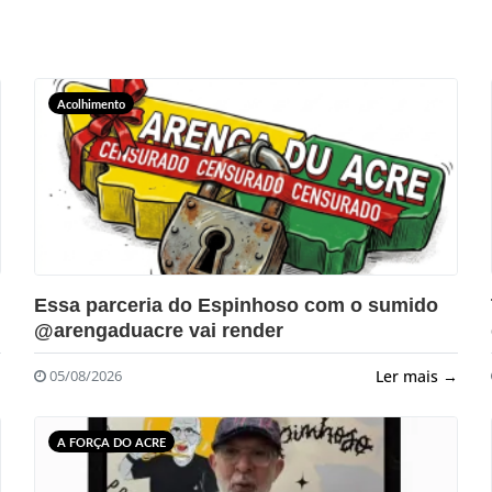
Acolhimento
?>
Essa parceria do Espinhoso com o sumido
@arengaduacre vai render
→
Ler mais →
05/08/2026
A FORÇA DO ACRE