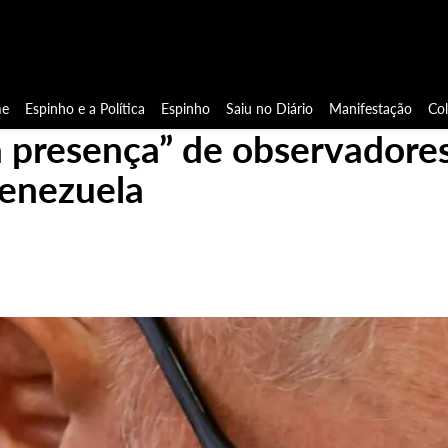
e
Espinho e a Política
Espinho
Saiu no Diário
Manifestação
Co
a presença” de observadore
Venezuela