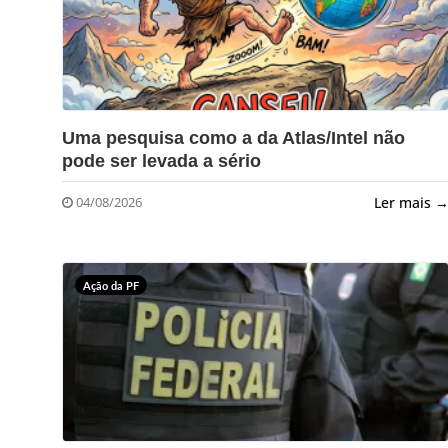
?>
Uma pesquisa como a da Atlas/Intel não
pode ser levada a sério
Ler mais 
04/08/2026
Ação da PF