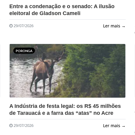
?>
Entre a condenação e o senado: A ilusão
eleitoral de Gladson Cameli
→
Ler mais →
29/07/2026
PORONGA
?>
A Indústria de festa legal: os R$ 45 milhões
de Tarauacá e a farra das “atas” no Acre
Ler mais →
29/07/2026
→