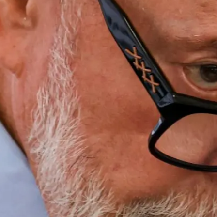
Sex
Seg
Ter
Sáb
10 De Ago
11 De Ago
8 De Ago
7 De Ago
33°
22°
31°
22°
35°
24
34°
24°