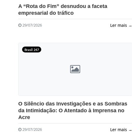
?>
A “Rota do Fim” desnudou a faceta
empresarial do tráfico
Ler mais 
29/07/2026
Brasil 247
?>
O Silêncio das Investigações e as Sombras
da Intimidação: O Atentado à Imprensa no
Acre
Ler mais 
29/07/2026