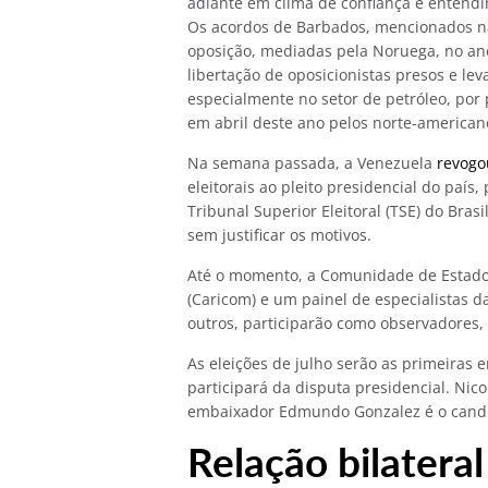
adiante em clima de confiança e entendim
Os acordos de Barbados, mencionados na
oposição, mediadas pela Noruega, no ano
libertação de oposicionistas presos e l
especialmente no setor de petróleo, por
em abril deste ano pelos norte-american
Na semana passada, a Venezuela
revogo
eleitorais ao pleito presidencial do paí
Tribunal Superior Eleitoral (TSE) do Br
sem justificar os motivos.
Até o momento, a Comunidade de Estados
(Caricom) e um painel de especialistas d
outros, participarão como observadores,
As eleições de julho serão as primeiras
participará da disputa presidencial. Ni
embaixador Edmundo Gonzalez é o candi
Relação bilateral