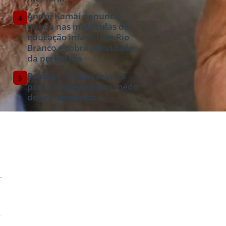
André Kamai denuncia
4
queda nas matrículas da
educação infantil em Rio
Branco e cobra prioridade
da prefeitura
Poronga – Notas sobre a
5
política acreana sem medo
de ser espinhoso
.
r