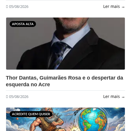
Ler mais →
05/08/2026
APOSTA ALTA
?>
Thor Dantas, Guimarães Rosa e o despertar da
esquerda no Acre
Ler mais →
05/08/2026
ACREDITE QUEM QUISER