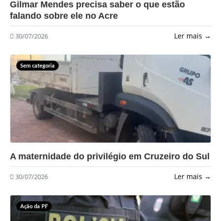
Gilmar Mendes precisa saber o que estão
falando sobre ele no Acre
Ler mais →
30/07/2026
Sem categoria
?>
A maternidade do privilégio em Cruzeiro do Sul
Ler mais →
30/07/2026
Ação da PF