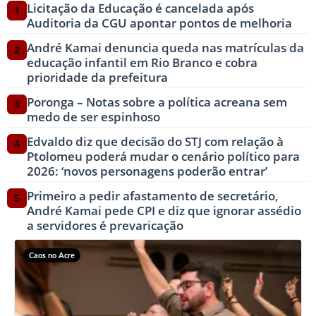
Licitação da Educação é cancelada após
1
Auditoria da CGU apontar pontos de melhoria
André Kamai denuncia queda nas matrículas da
2
educação infantil em Rio Branco e cobra
prioridade da prefeitura
Poronga – Notas sobre a política acreana sem
3
medo de ser espinhoso
Edvaldo diz que decisão do STJ com relação à
4
Ptolomeu poderá mudar o cenário político para
2026: ‘novos personagens poderão entrar’
Primeiro a pedir afastamento de secretário,
5
André Kamai pede CPI e diz que ignorar assédio
a servidores é prevaricação
Caos no Acre