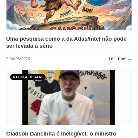
?>
Uma pesquisa como a da Atlas/Intel não pode
ser levada a sério
Ler mais →
04/08/2026
A FORÇA DO ACRE
?>
Gladson Dancinha é inelegível: o ministro