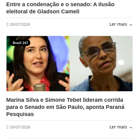
?>
Entre a condenação e o senado: A ilusão
eleitoral de Gladson Cameli
Ler mais →
29/07/2026
Brasil 247
?>
Marina Silva e Simone Tebet lideram corrida
para o Senado em São Paulo, aponta Paraná
Pesquisas
Ler mais →
29/07/2026