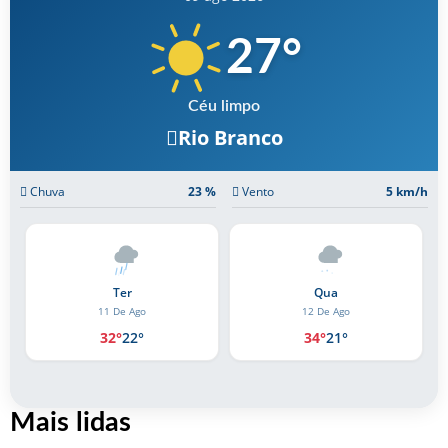
27
°
Céu limpo
Rio Branco
Chuva
23 %
Vento
5 km/h
Ter
Qua
11 De Ago
12 De Ago
32°
22°
34°
21°
Mais lidas