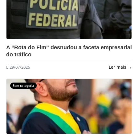
?>
A “Rota do Fim” desnudou a faceta empresarial
do tráfico
Ler mais →
29/07/2026
Sem categoria