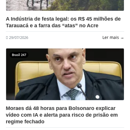
?>
A Indústria de festa legal: os R$ 45 milhões de
Tarauacá e a farra das “atas” no Acre
Ler mais →
29/07/2026
Brasil 247
?>
Moraes dá 48 horas para Bolsonaro explicar
vídeo com IA e alerta para risco de prisão em
regime fechado